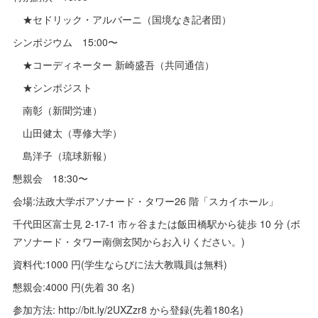
★セドリック・アルバーニ（国境なき記者団）
シンポジウム 15:00〜
★コーディネーター 新崎盛吾（共同通信）
★シンポジスト
南彰（新聞労連）
山田健太（専修大学）
島洋子（琉球新報）
懇親会 18:30〜
会場:法政大学ボアソナード・タワー26 階「スカイホール」
千代田区富士見 2-17-1 市ヶ谷または飯田橋駅から徒歩 10 分 (ボ
アソナード・タワー南側玄関からお入りください。)
資料代:1000 円(学生ならびに法大教職員は無料)
懇親会:4000 円(先着 30 名)
参加方法: http://bit.ly/2UXZzr8 から登録(先着180名)