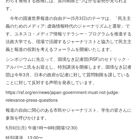
わらず無視する政権には、質問制限とつながる姿勢が見られま
す。
今年の国連世界報道の自由デー(5月3日)のテーマは、「民主主
義のためのメディア: 虚偽情報時代のジャーナリズムと選挙」で
す。ユネスコ・メディア情報リテラシー・プログラムを推進する
法政大学でも、現場で活躍するジャーナリストと協力して民主主
義と報道の役割を考えるフォーラムを開催いたします。
シンポジウムに先立って、国境なき記者団(RSF)のセドリック・
アルバーニ氏をお迎えし、特別講演を開催します。国境なき記者
団は今年3月、日本の政府が記者に対して質問制限を課している
ことに対して反対する声明を発表しています。
https://rsf.org/en/news/japan-government-must-not-judge-
relevance-press-questions
報道の自由に関心のある市民やジャーナリスト、学生の皆さんに
参加を呼びかけます。
5月6日(月) 午後1時〜6時(開場12:30)
特別講演 13:00〜