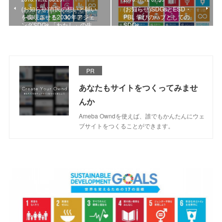
(お知らせ)市民の想いと願い
(お知らせ)SDGsとESD・
を実現させる2030年アジェ
PBL 学びのハブとしての
ンダSDGs 「わたし」の生…
SDGs
PR
あなたもサイトをつくってみませ
んか
Ameba Owndを使えば、誰でもかんたんにウェ
ブサイトをつくることができます。