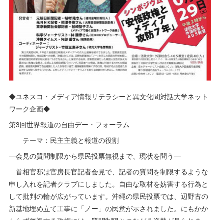
◆ユネスコ・メディア情報リテラシーと異文化間対話大学ネット
ワーク企画◆
第3回世界報道の自由デー・フォーラム
テーマ：民主主義と報道の役割
―会見の質問制限から県民投票無視まで、現状を問う―
首相官邸は官房長官記者会見で、記者の質問を制限するような
申し入れを記者クラブにしました。自由な取材を妨害する行為と
して批判の輪が広がっています。沖縄の県民投票では、辺野古の
新基地埋め立て工事に「ノー」の民意が示されました。にもかか